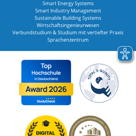
Smart Energy Systems
Smart Industry Management
Sustainable Building Systems
Wirtschaftsingenieurwesen
Verbundstudium & Studium mit vertiefter Praxis
Sprachenzentrum