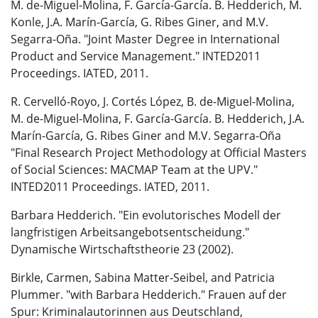
M. de-Miguel-Molina, F. García-García. B. Hedderich, M.
Konle, J.A. Marín-García, G. Ribes Giner, and M.V.
Segarra-Oña. "Joint Master Degree in International
Product and Service Management." INTED2011
Proceedings. IATED, 2011.
R. Cervelló-Royo, J. Cortés López, B. de-Miguel-Molina,
M. de-Miguel-Molina, F. García-García. B. Hedderich, J.A.
Marín-García, G. Ribes Giner and M.V. Segarra-Oña
"Final Research Project Methodology at Official Masters
of Social Sciences: MACMAP Team at the UPV."
INTED2011 Proceedings. IATED, 2011.
Barbara Hedderich. "Ein evolutorisches Modell der
langfristigen Arbeitsangebotsentscheidung."
Dynamische Wirtschaftstheorie 23 (2002).
Birkle, Carmen, Sabina Matter-Seibel, and Patricia
Plummer. "with Barbara Hedderich." Frauen auf der
Spur: Kriminalautorinnen aus Deutschland,