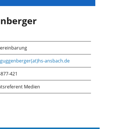
enberger
Vereinbarung
.guggenberger(at)hs-ansbach.de
4877-421
ätsreferent Medien