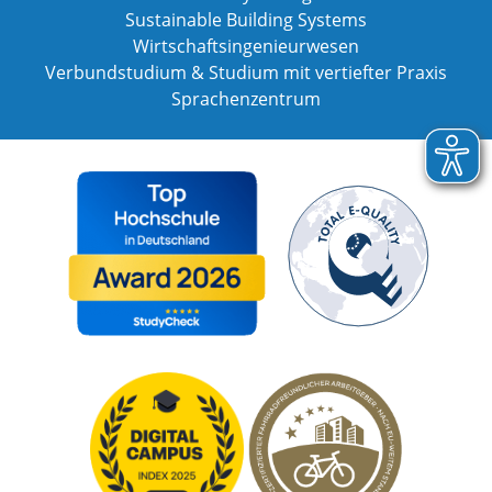
Sustainable Building Systems
Wirtschaftsingenieurwesen
Verbundstudium & Studium mit vertiefter Praxis
Sprachenzentrum