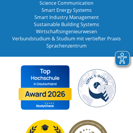
Science Communication
Smart Energy Systems
Smart Industry Management
Sustainable Building Systems
Wirtschaftsingenieurwesen
Verbundstudium & Studium mit vertiefter Praxis
Sprachenzentrum