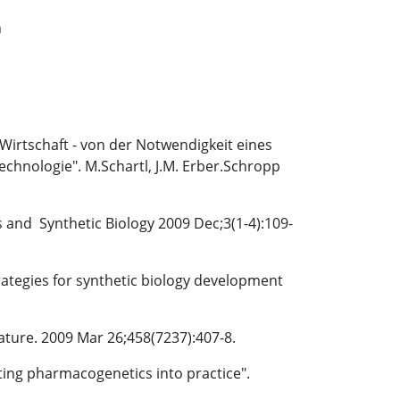
n
 Wirtschaft - von der Notwendigkeit eines
echnologie". M.Schartl, J.M. Erber.Schropp
ms and Synthetic Biology 2009 Dec;3(1-4):109-
trategies for synthetic biology development
Nature. 2009 Mar 26;458(7237):407-8.
Putting pharmacogenetics into practice".