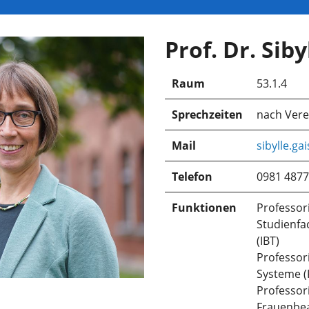
Prof. Dr. Siby
Raum
53.1.4
Sprechzeiten
nach Ver
Mail
sibylle.ga
Telefon
0981 4877
Funktionen
Professori
Studienfa
(IBT)
Professori
Systeme (
Professor
Frauenbea