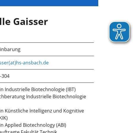
lle Gaisser
einbarung
isser(at)hs-ansbach.de
-304
n Industrielle Biotechnologie (IBT)
chberatung Industrielle Biotechnologie
n Künstliche Intelligenz und Kognitive
KIK)
in Applied Biotechnology (ABI)
uftragte Fakultät Technik