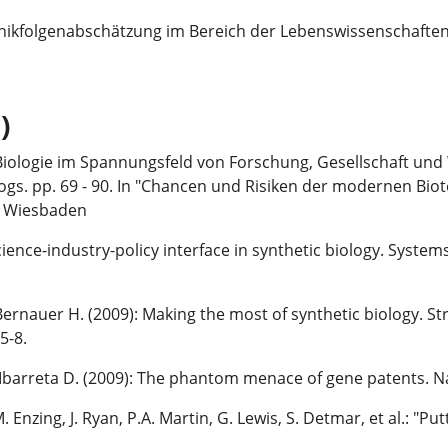
ikfolgenabschätzung im Bereich der Lebenswissenschafte
)
he Biologie im Spannungsfeld von Forschung, Gesellschaft und
ogs. pp. 69 - 90. In "Chancen und Risiken der modernen Biot
n Wiesbaden
science-industry-policy interface in synthetic biology. Syste
, Bernauer H. (2009): Making the most of synthetic biology. S
5-8.
E, Ibarreta D. (2009): The phantom menace of gene patents. 
M. Enzing, J. Ryan, P.A. Martin, G. Lewis, S. Detmar, et al.: "