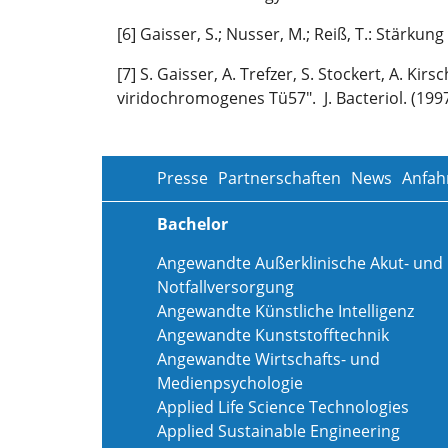
[6] Gaisser, S.; Nusser, M.; Reiß, T.: Stärk
[7] S. Gaisser, A. Trefzer, S. Stockert, A. K
viridochromogenes Tü57". J. Bacteriol. (1997
Presse
Partnerschaften
News
Anfah
Bachelor
Angewandte Außerklinische Akut- und
Notfallversorgung
Angewandte Künstliche Intelligenz
Angewandte Kunststofftechnik
Angewandte Wirtschafts- und
Medienpsychologie
Applied Life Science Technologies
Applied Sustainable Engineering