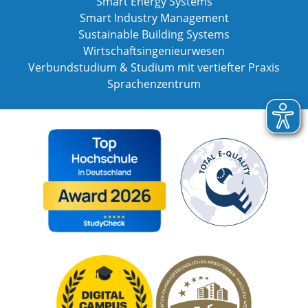
Smart Energy Systems
Smart Industry Management
Sustainable Building Systems
Wirtschaftsingenieurwesen
Verbundstudium & Studium mit vertiefter Praxis
Sprachenzentrum