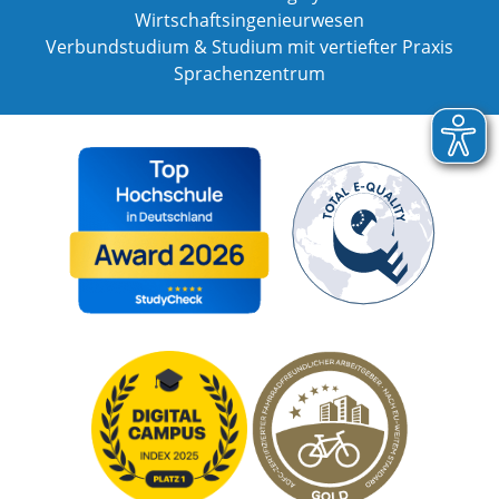
Wirtschaftsingenieurwesen
Verbundstudium & Studium mit vertiefter Praxis
Sprachenzentrum