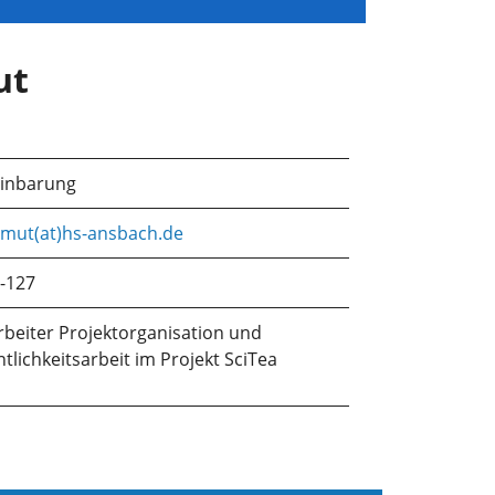
ut
einbarung
emut(at)hs-ansbach.de
-127
rbeiter Projektorganisation und
ntlichkeitsarbeit im Projekt SciTea