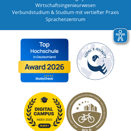
Wirtschaftsingenieurwesen
Verbundstudium & Studium mit vertiefter Praxis
Sprachenzentrum