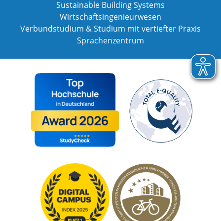
Sustainable Building Systems
Wirtschaftsingenieurwesen
Verbundstudium & Studium mit vertiefter Praxis
Sprachenzentrum