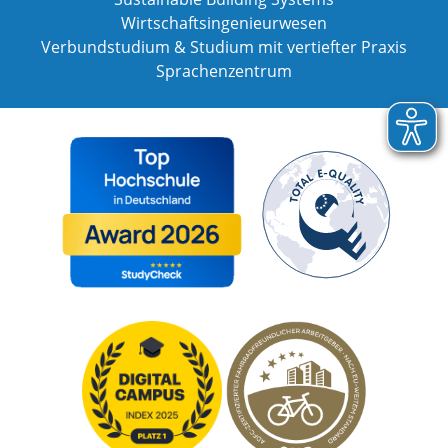
Wirtschaftsingenieurwesen
Verbundstudium & Studium mit vertiefter Praxis
Sprachenzentrum