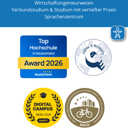
Wirtschaftsingenieurwesen
Verbundstudium & Studium mit vertiefter Praxis
Sprachenzentrum