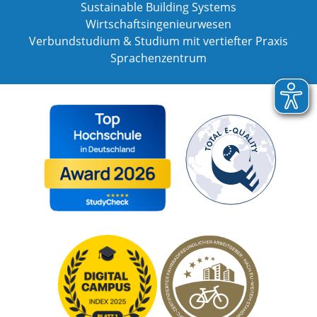
Sustainable Building Systems
Wirtschaftsingenieurwesen
Verbundstudium & Studium mit vertiefter Praxis
Sprachenzentrum