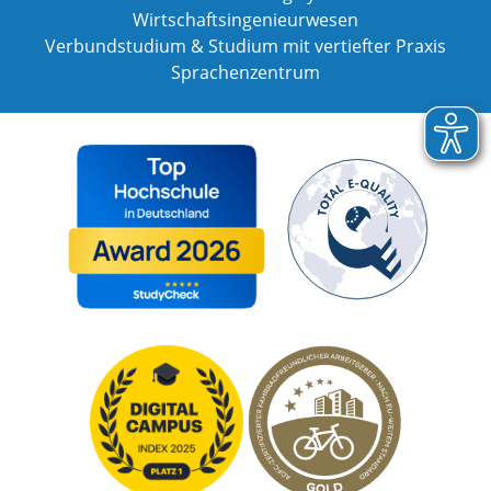
Wirtschaftsingenieurwesen
Verbundstudium & Studium mit vertiefter Praxis
Sprachenzentrum