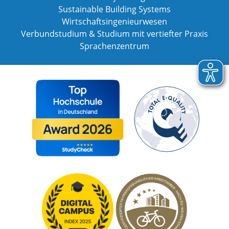
Sustainable Building Systems
Wirtschaftsingenieurwesen
Verbundstudium & Studium mit vertiefter Praxis
Sprachenzentrum