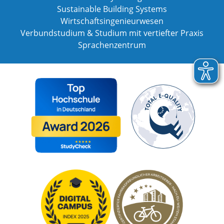
Sustainable Building Systems
Wirtschaftsingenieurwesen
Verbundstudium & Studium mit vertiefter Praxis
Sprachenzentrum