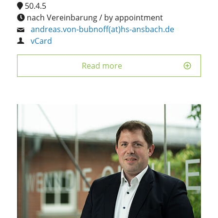
50.4.5
nach Vereinbarung / by appointment
andreas.von-bubnoff(at)hs-ansbach.de
vCard
Read more