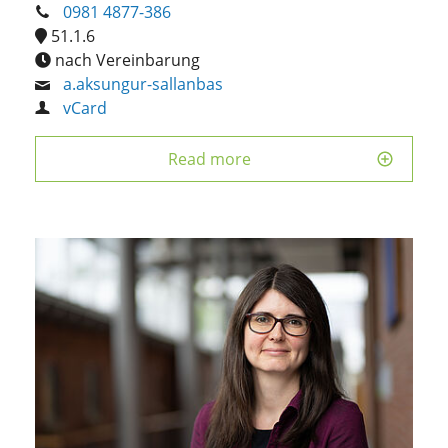
0981 4877-386
51.1.6
nach Vereinbarung
a.aksungur-sallanbas
vCard
Read more