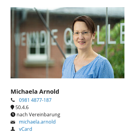
Michaela Arnold
0981 4877-187
50.4.6
nach Vereinbarung
michaela.arnold
vCard