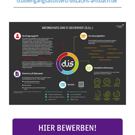
studiengangsassistenz-dis(at)hs-ansbach.de