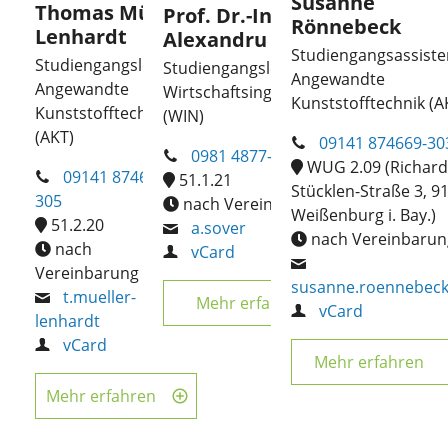
Susanne
Thomas Müller-
Prof. Dr.-Ing.
Rönnebeck
Lenhardt
Alexandru Sover
Studiengangsassiste
Studiengangsleiter
Studiengangsleiter Master
Angewandte
Angewandte
Wirtschaftsingenieurwesen
Kunststofftechnik (A
Kunststofftechnik
(WIN)
(AKT)
09141 874669-30
0981 4877-527
WUG 2.09 (Richard
09141 874669-
51.1.21
Stücklen-Straße 3, 9
305
nach Vereinbarung
Weißenburg i. Bay.)
51.2.20
a.sover
nach Vereinbarun
nach
vCard
Vereinbarung
susanne.roennebec
t.mueller-
Mehr erfahren
vCard
lenhardt
vCard
Mehr erfahren
Mehr erfahren