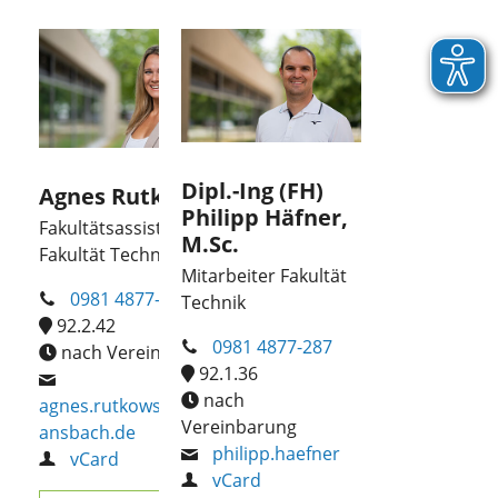
Dipl.-Ing (FH)
Agnes Rutkowski
Philipp Häfner,
Fakultätsassistentin
M.Sc.
Fakultät Technik
Mitarbeiter Fakultät
0981 4877-584
Technik
92.2.42
0981 4877-287
nach Vereinbarung
92.1.36
nach
agnes.rutkowski(at)hs-
Vereinbarung
ansbach.de
philipp.haefner
vCard
vCard