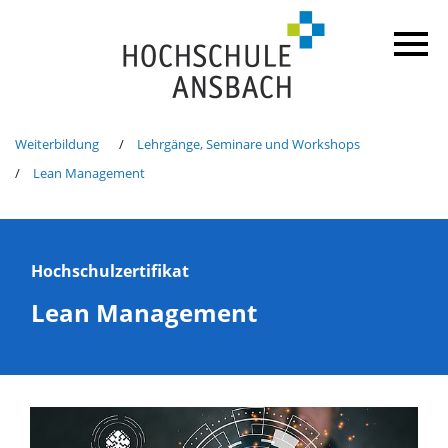
Weiterbildung
Lehrgänge, Seminare und Workshops
Lean Management
Hochschulzertifikat
Lean Management