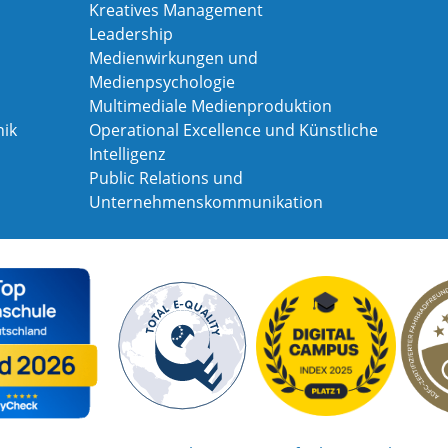
Kreatives Management
Leadership
Medienwirkungen und
Medienpsychologie
Multimediale Medienproduktion
ik
Operational Excellence und Künstliche
Intelligenz
Public Relations und
Unternehmenskommunikation