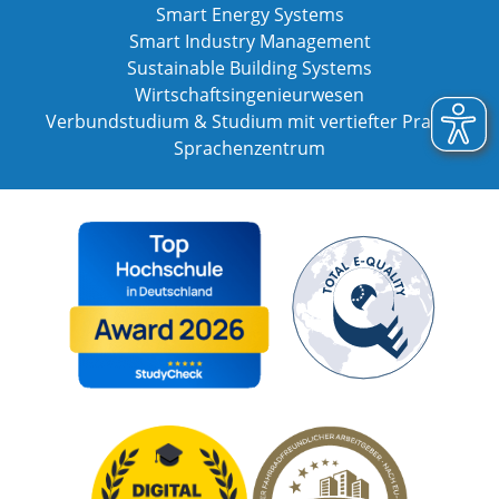
Smart Energy Systems
Smart Industry Management
Sustainable Building Systems
Wirtschaftsingenieurwesen
Verbundstudium & Studium mit vertiefter Praxis
Sprachenzentrum