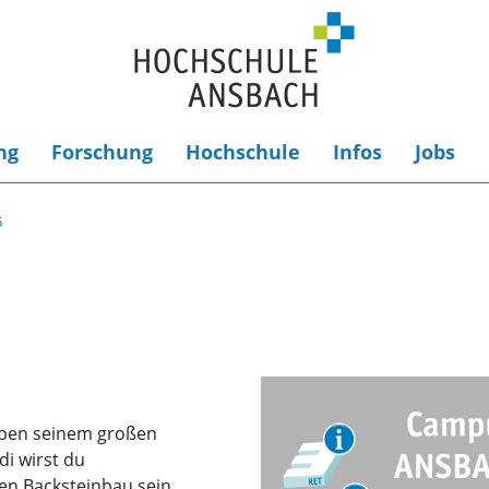
ng
Forschung
Hochschule
Infos
Jobs
5
neben seinem großen
i wirst du
en Backsteinbau sein.