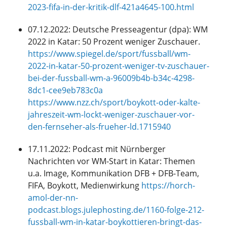
2023-fifa-in-der-kritik-dlf-421a4645-100.html
07.12.2022: Deutsche Presseagentur (dpa): WM
2022 in Katar: 50 Prozent weniger Zuschauer.
https://www.spiegel.de/sport/fussball/wm-
2022-in-katar-50-prozent-weniger-tv-zuschauer-
bei-der-fussball-wm-a-96009b4b-b34c-4298-
8dc1-cee9eb783c0a
https://www.nzz.ch/sport/boykott-oder-kalte-
jahreszeit-wm-lockt-weniger-zuschauer-vor-
den-fernseher-als-frueher-ld.1715940
17.11.2022: Podcast mit Nürnberger
Nachrichten vor WM-Start in Katar: Themen
u.a. Image, Kommunikation DFB + DFB-Team,
FIFA, Boykott, Medienwirkung
https://horch-
amol-der-nn-
podcast.blogs.julephosting.de/1160-folge-212-
fussball-wm-in-katar-boykottieren-bringt-das-