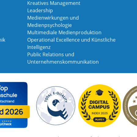
Kreatives Management
Leadership
Medienwirkungen und
Medienpsychologie
Multimediale Medienproduktion
ik
Operational Excellence und Künstliche
Intelligenz
Public Relations und
Unternehmenskommunikation