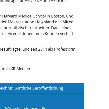
nbeiträge für ARD, ZDF und ARTE im
er Harvard Medical School in Boston, und
der Meeresstation Helgoland des Alfred
journalistisch zu arbeiten. Dank eines
Fernsehredaktionen mein Können vertieft
auftragte, und seit 2014 als Professorin.
ion in XR-Medien.
eichnis
Amtliche Veröffentlichung
Wirtschaftsinformatik