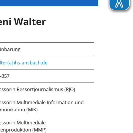
eni Walter
einbarung
lter(at)hs-ansbach.de
-357
essorin Ressortjournalismus (RJO)
essorin Multimediale Information und
unikation (MIK)
essorin Multimediale
enproduktion (MMP)