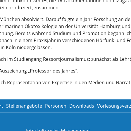
 Filmproduktion GmbH, die TV-Dokumentationen und Magazi
zin produziert, zusammen.
 München absolviert. Darauf folgte ein Jahr Forschung an d
 marinen Ökotoxikologie an der Universität Hamburg und 
chung. Bereits während Studium und Promotion begann ich, 
danach in einem Praxisjahr in verschiedenen Hörfunk- und 
 in Köln niedergelassen.
ch im Studiengang Ressortjournalismus: zunächst als Lehrbe
 Auszeichung „Professor des Jahres”.
ich Repräsentation von Expertise in den Medien und Narrat
rt
Stellenangebote
Personen
Downloads
Vorlesungsverz
Interkulturelles Management