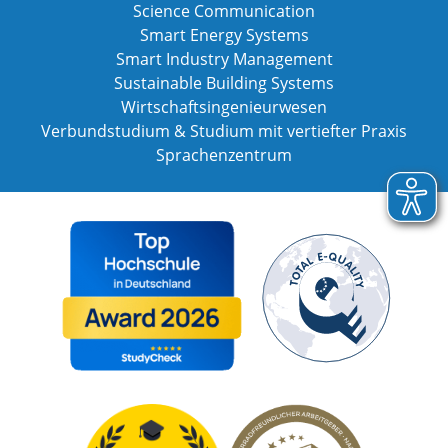
Science Communication
Smart Energy Systems
Smart Industry Management
Sustainable Building Systems
Wirtschaftsingenieurwesen
Verbundstudium & Studium mit vertiefter Praxis
Sprachenzentrum