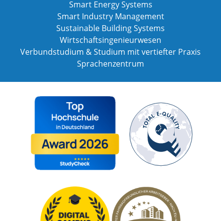
Smart Energy Systems
Smart Industry Management
Sustainable Building Systems
Wirtschaftsingenieurwesen
Verbundstudium & Studium mit vertiefter Praxis
Sprachenzentrum