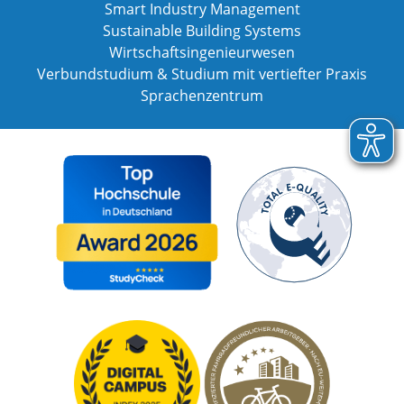
Smart Industry Management
Sustainable Building Systems
Wirtschaftsingenieurwesen
Verbundstudium & Studium mit vertiefter Praxis
Sprachenzentrum