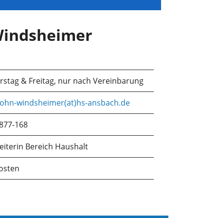
Windsheimer
1
stag & Freitag, nur nach Vereinbarung
rohn-windsheimer(at)hs-ansbach.de
877-168
eiterin Bereich Haushalt
osten