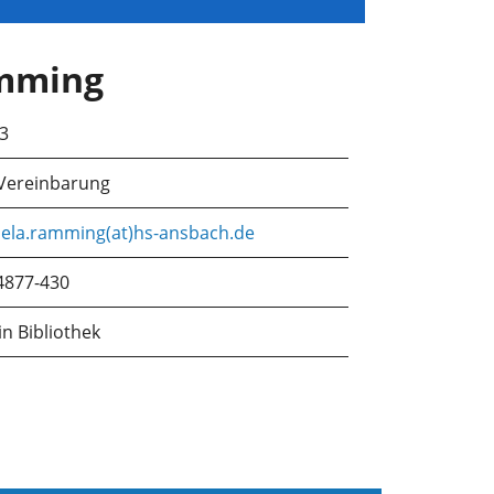
mming
33
Vereinbarung
ela.ramming(at)hs-ansbach.de
4877-430
in Bibliothek