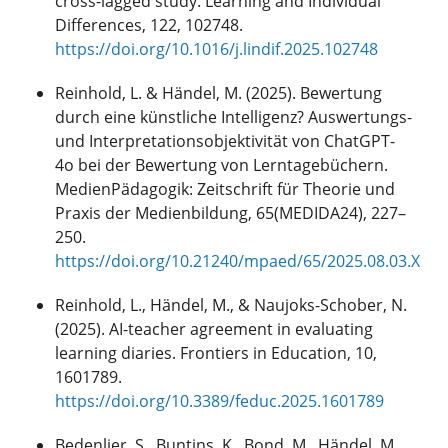
cross-lagged study. Learning and Individual
Differences, 122, 102748.
https://doi.org/10.1016/j.lindif.2025.102748
Reinhold, L. & Händel, M. (2025). Bewertung
durch eine künstliche Intelligenz? Auswertungs-
und Interpretationsobjektivität von ChatGPT-
4o bei der Bewertung von Lerntagebüchern.
MedienPädagogik: Zeitschrift für Theorie und
Praxis der Medienbildung, 65(MEDIDA24), 227–
250.
https://doi.org/10.21240/mpaed/65/2025.08.03.X
Reinhold, L., Händel, M., & Naujoks-Schober, N.
(2025). AI-teacher agreement in evaluating
learning diaries. Frontiers in Education, 10,
1601789.
https://doi.org/10.3389/feduc.2025.1601789
Bedenlier, S., Buntins, K., Bond, M., Händel, M.,