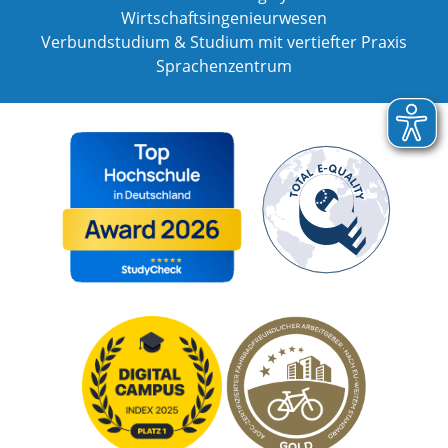
Wirtschaftsingenieurwesen
Verbundstudium & Studium mit vertiefter Praxis
Sprachenzentrum