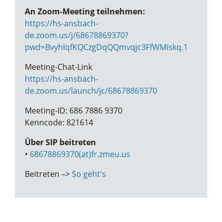
An Zoom-Meeting teilnehmen:
https://hs-ansbach-
de.zoom.us/j/68678869370?
pwd=BvyhIqfKQCzgDqQQmvqjc3FfWMiskq.1
Meeting-Chat-Link
https://hs-ansbach-
de.zoom.us/launch/jc/68678869370
Meeting-ID: 686 7886 9370
Kenncode: 821614
Über SIP beitreten
•
68678869370(at)fr.zmeu.us
Beitreten –>
So geht's