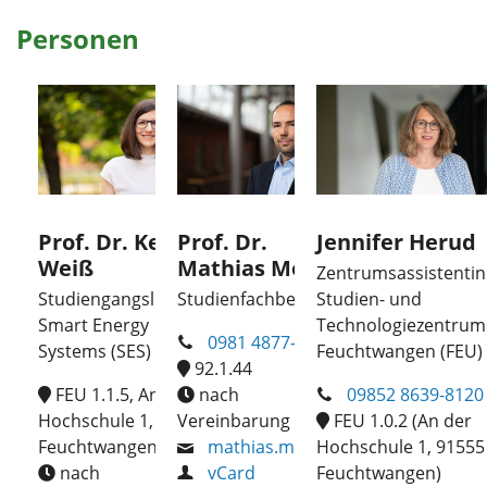
Personen
Prof. Dr. Kerstin
Prof. Dr.
Jennifer Herud
Weiß
Mathias Moog
Zentrumsassistentin
Studiengangsleitung
Studienfachberatung
Studien- und
Smart Energy
Technologiezentrum
0981 4877-315
Systems (SES)
Feuchtwangen (FEU)
92.1.44
FEU 1.1.5, An der
nach
09852 8639-8120
Hochschule 1, 91555
Vereinbarung
FEU 1.0.2 (An der
Feuchtwangen
mathias.moog
Hochschule 1, 91555
nach
vCard
Feuchtwangen)