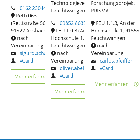
Technologiezentrum
Forschungsprojekt
0162 2304401
Feuchtwangen (FEU)
PRISMA
Retti 063
(Rettistraße 56,
09852 8639-8240
FEU 1.1.3, An der
91522 Ansbach)
FEU 1.0.3 (An der
Hochschule 1, 91555
nach
Hochschule 1, 91555
Feuchtwangen
Vereinbarung
Feuchtwangen)
nach
sigurd.schacht
nach
Vereinbarung
vCard
Vereinbarung
carlos.pfeiffer
oliver.abel
vCard
vCard
Mehr erfahren
Mehr erfahren
Mehr erfahren