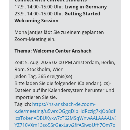
17.9., 14:00–15:00 Uhr:
Living in Germany
23.9., 14:00–15:00 Uhr:
Getting Started
Welcoming Session
Mona Jantjes lädt Sie zu einem geplanten
Zoom-Meeting ein.
Thema: Welcome Center Ansbach
Zeit: 5. Aug. 2026 02:00 PM Amsterdam, Berlin,
Rom, Stockholm, Wien
Jeden Tag, 365 ereignis(se)
Bitte laden Sie die folgenden iCalendar (.ics)-
Dateien auf Ihr Kalendersystem herunter und
importieren Sie sie.
Täglich:
https://hs-ansbach-de.zoom-
x.de/meeting/u5wrcOGgqDIpHdRczIg7xjOo8df1vglPj4
icsToken=DBUKyxw7zT62MSqWnwAALAAAALvBktj_Vr5
YZ710VXm13so5SrGexLaw2fifA5iwoUfh7Om7om_X8