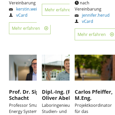
Vereinbarung
nach
kerstin.weiss
Vereinbarung
Mehr erfahren
vCard
jennifer.herud
vCard
Mehr erfahren
Mehr erfahren
Prof. Dr. Sigurd
Dipl.-Ing. (FH)
Carlos Pfeiffer,
Schacht
Oliver Abel
M.Eng.
Professor Smart
Laboringenieur
Projektkoordinator
Energy Systems (SES)
Studien- und
für das