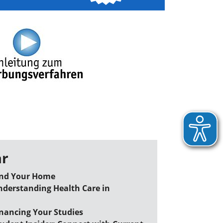
r
ind Your Home
derstanding Health Care in
nancing Your Studies