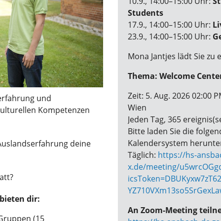
10.9., 14:00–15:00 Uhr:
St
Students
17.9., 14:00–15:00 Uhr:
L
23.9., 14:00–15:00 Uhr:
Ge
Mona Jantjes lädt Sie zu
Thema: Welcome Cente
Zeit: 5. Aug. 2026 02:00
serfahrung und
Wien
kulturellen Kompetenzen
Jeden Tag, 365 ereignis(s
Bitte laden Sie die folgen
Kalendersystem herunter 
e Auslandserfahrung deine
Täglich:
https://hs-ansb
x.de/meeting/u5wrcOGgq
att?
icsToken=DBUKyxw7zT62
YZ710VXm13so5SrGexLa
bieten dir:
An Zoom-Meeting teiln
 Gruppen (15