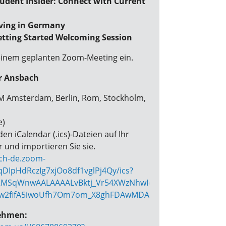
udent Insider: Connect with Current
iving in Germany
tting Started Welcoming Session
 einem geplanten Zoom-Meeting ein.
r Ansbach
 PM Amsterdam, Berlin, Rom, Stockholm,
e)
den iCalendar (.ics)-Dateien auf Ihr
und importieren Sie sie.
ach-de.zoom-
DIpHdRczIg7xjOo8df1vglPj4Qy/ics?
MSqWnwAALAAAALvBktj_Vr54XWzNhwIcqGlZa_lR2fNJor0-
w2fifA5iwoUfh7Om7om_X8ghFDAwMDAwMQ&meetingMaste
ehmen: