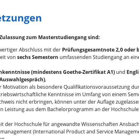
etzungen
 Zulassung zum Masterstudiengang sind:
wertiger Abschluss mit der
Prüfungsgesamtnote 2,0 oder 
eit von
sechs Semestern
umfassenden Studiengang an ein
kenntnisse (mindestens Goethe-Zertifikat A1)
und
Engl
 Auswahlgespräch)
,
r Motivation als besondere Qualifikationsvoraussetzung du
riebswirtschaftliche Kenntnisse im Umfang von einem Seme
hweis nicht erbringen, können unter der Auflage zugelasse
n Leistung aus dem Bachelorprogramm an der Hochschule 
mit der Hochschule für angewandte Wissenschaften Ansbach
cemanagement (International Product and Service Manageme
en.