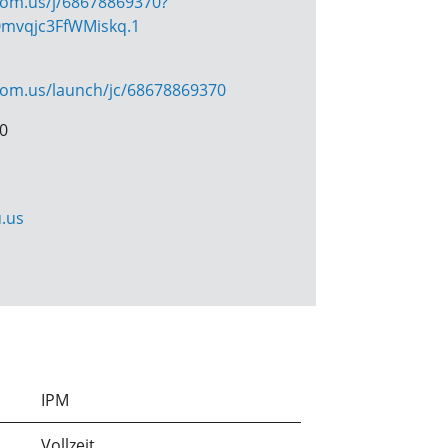
oom.us/j/68678869370?
mvqjc3FfWMiskq.1
oom.us/launch/jc/68678869370
70
.us
IPM
Vollzeit