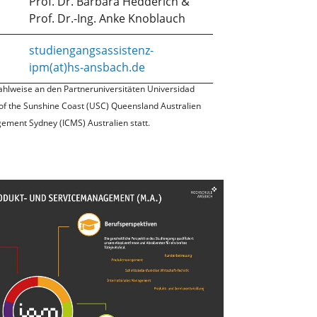
Prof. Dr. Barbara Hedderich &
Prof. Dr.-Ing. Anke Knoblauch
studiengangsassistenz-
ipm(at)hs-ansbach.de
hlweise an den Partneruniversitäten Universidad
y of the Sunshine Coast (USC) Queensland Australien
gement Sydney (ICMS) Australien statt.