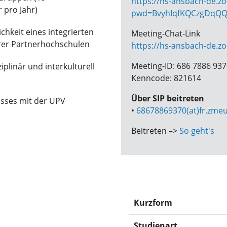
https://hs-ansbach-de.z
 pro Jahr)
pwd=BvyhIqfKQCzgDqQQ
chkeit eines integrierten
Meeting-Chat-Link
rer Partnerhochschulen
https://hs-ansbach-de.z
Meeting-ID: 686 7886 93
ziplinär und interkulturell
Kenncode: 821614
Über SIP beitreten
usses mit der UPV
•
68678869370(at)fr.zmeu
Beitreten –>
So geht's
Kurzform
Studienart