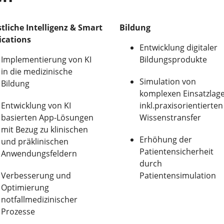
tliche Intelligenz & Smart
Bildung
ications
Entwicklung digitaler
Implementierung von KI
Bildungsprodukte
in die medizinische
Simulation von
Bildung
komplexen Einsatzlag
Entwicklung von KI
inkl.praxisorientierten
basierten App-Lösungen
Wissenstransfer
mit Bezug zu klinischen
Erhöhung der
und präklinischen
Patientensicherheit
Anwendungsfeldern
durch
Verbesserung und
Patientensimulation
Optimierung
notfallmedizinischer
Prozesse