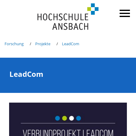
Forschung
Projekte
LeadCom
LeadCom