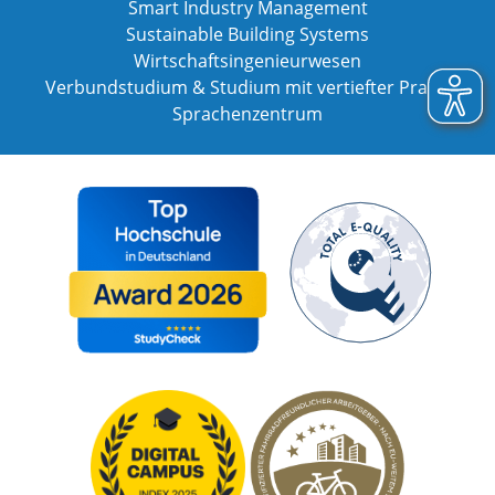
Smart Industry Management
Sustainable Building Systems
Wirtschaftsingenieurwesen
Verbundstudium & Studium mit vertiefter Praxis
Sprachenzentrum