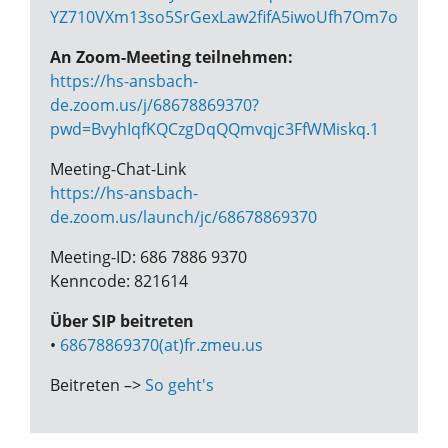
YZ710VXm13so5SrGexLaw2fifA5iwoUfh7Om7om_X8
An Zoom-Meeting teilnehmen:
https://hs-ansbach-
de.zoom.us/j/68678869370?
pwd=BvyhIqfKQCzgDqQQmvqjc3FfWMiskq.1
Meeting-Chat-Link
https://hs-ansbach-
de.zoom.us/launch/jc/68678869370
Meeting-ID: 686 7886 9370
Kenncode: 821614
Über SIP beitreten
•
68678869370(at)fr.zmeu.us
Beitreten –>
So geht's