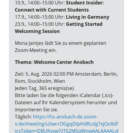
10.9., 14:00–15:00 Uhr:
Student Insider:
Connect with Current Students
17.9., 14:00–15:00 Uhr:
Living in Germany
23.9., 14:00–15:00 Uhr:
Getting Started
Welcoming Session
Mona Jantjes lädt Sie zu einem geplanten
Zoom-Meeting ein.
Thema: Welcome Center Ansbach
Zeit: 5. Aug. 2026 02:00 PM Amsterdam, Berlin,
Rom, Stockholm, Wien
Jeden Tag, 365 ereignis(se)
Bitte laden Sie die folgenden iCalendar (.ics)-
Dateien auf Ihr Kalendersystem herunter und
importieren Sie sie.
Täglich:
https://hs-ansbach-de.zoom-
x.de/meeting/u5wrcOGgqDIpHdRczIg7xjOo8df1vglPj4
icsToken=DBUKyxw7zT62MSqWnwAALAAAALvBktj_Vr5