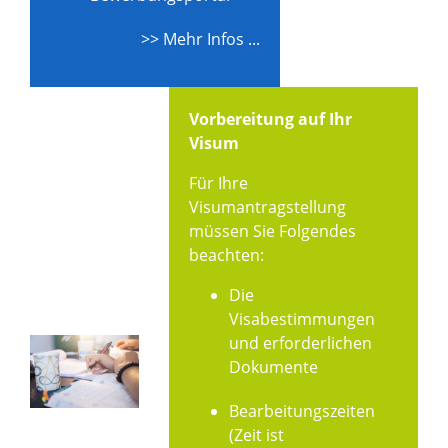
>> Mehr Infos ...
Vorbereitung auf Ihr
Visum
Für Ihre
Visumantragstellung
müssen Sie Folgendes
beachten:
Die
Visabestimmungen
und erforderlichen
Dokumente
Bearbeitungszeiten
(Zeit ist