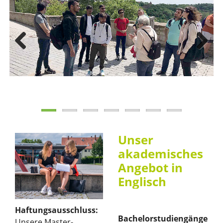
Previous
Next
Unser
akademisches
Angebot in
Englisch
Haftungsausschluss:
Bachelorstudiengänge
Unsere Master-