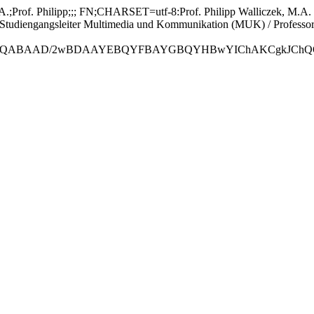
f. Philipp;;; FN;CHARSET=utf-8:Prof. Philipp Walliczek, M.A. 
engangsleiter Multimedia und Kommunikation (MUK) / Professor 
ABAAD/2wBDAAYEBQYFBAYGBQYHBwYIChAKCgkJChQODwwQFxQY