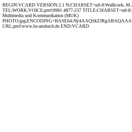
BEGIN:VCARD VERSION:2.1 N;CHARSET=utf-8:Walliczek, M.A.;Pro
TEL;WORK;VOICE;pref:0981 4877-237 TITLE;CHARSET=utf-8:Studi
Multimedia und Kommunikation (MUK)
PHOTO;jpg;ENCODING=BASE64:/9j/4AAQSkZJRgABAQAAAQ
URL;pref:www.hs-ansbach.de END:VCARD