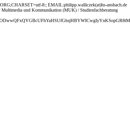
ORG;CHARSET=utf-8:; EMAIL:philipp.walliczek(at)hs-ansbach.de
Multimedia und Kommunikation (MUK) / Studienfachberatung
GBcUFhYaHSUfGhsjHBYWICwgIyYnKSopGR8tMC0oMCUoKSj/2w