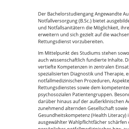
Der Bachelorstudiengang Angewandte Auß
Notfallversorgung (B.Sc.) bietet ausgebild
und Notfallsanitätern die Möglichkeit, ih
erweitern und sich gezielt auf die wach
Rettungsdienst vorzubereiten.
Im Mittelpunkt des Studiums stehen sowoh
auch wissenschaftlich fundierte Inhalte.
vertiefte Kompetenzen in zentralen Einsa
spezialisierten Diagnostik und Therapie, 
notfallmedizinischen Prozeduren, Aspekt
Rettungsdienstes sowie dem kompetent
psychosozialen Patientengruppen. Besond
darüber hinaus auf der außerklinischen A
zunehmend alternden Gesellschaft sowie 
Gesundheitskompetenz (Health Literacy) i
ausgewählter Wahlpflichtfächer schärfen 