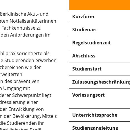
erklinische Akut- und
Kurzform
eten Notfallsanitäterinnen
re Fachkenntnisse zu
Studienart
senden Anforderungen im
Regelstudienzeit
l praxisorientierte als
Abschluss
 Die Studierenden erwerben
tzbereichen wie der
Studienstart
erweiterten
en des präventiven
Zulassungsbeschränkun
en Umgang mit
Vorlesungsort
erer Schwerpunkt liegt
dressierung einer
der Entwicklung von
Unterrichtssprache
n der Bevölkerung. Mittels
die Studierenden ihr
Studiengangleitung